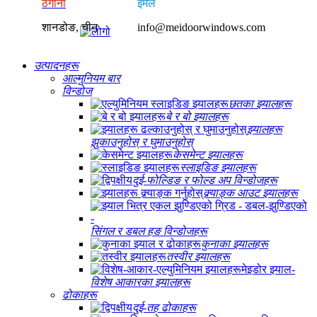
ठेगाना
इमेल
शानडोङ, चीन
info@meidoorwindows.com
उत्पादनहरू
आल्मुनियम बार
विन्डोज
छतका झ्यालहरू
बे र बो झ्यालहरू
झ्यालहरू
झुकाउनुहोस् र घुमाउनुहोस्
केसमेन्ट झ्यालहरू
स्लाइडिङ झ्यालहरू
दुई-फोल्डिङ र फोल्ड अप विन्डोजहरू
क्र्याङ्क आउट झ्यालहरू
सिंगल र डबल हङ विन्डोजहरू
कुनाका झ्यालहरू
तस्वीर झ्यालहरू
विशेष आकारका झ्यालहरू
ढोकाहरू
दुई-तह ढोकाहरू