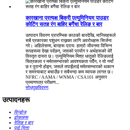
कारखाना प्रत्यक्ष बिक्री एल्युमिनियम पाउडर
कोटिंग सतह रंग बाहिर बगैंचा रेलिङ र बार
उत्पादन विवरण प्रारम्भिक काठको बारदेखि, मानिसहरूले
सबै प्रकारका पशुधन राख्नका लागि अवरोधहरू सिर्जना
गरे। अहिलेसम्म, बारहरू प्रायः हाम्रो जीवनमा विभिन्न
रूपहरूमा देखा पर्दछन्, जसको प्रयोग र अर्थहरूको धेरै
विस्तृत दायरा छ। एल्युमिनियम मिश्र धातुको रेलिङलाई
चित्रकला र मर्मतसम्भारको आवश्यकता पर्दैन, र यो नयाँ
छ र पुरानो होइन, जसले तपाईंलाई मर्मतसम्भारको थकान
र समस्याबाट बचाउँछ र सबैभन्दा कम व्यापक लागत छ।
NFRC / AAMA / WNMA / CSA101 अनुसार
प्रमाणपत्र परीक्षण...
सोधपुछ
विवरण
उत्पादनहरू
विन्डोज
ढोकाहरू
रेलिङ र बार
पर्दा भित्ता