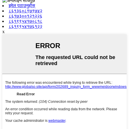
इमेल पठाउनुहोस्
८६१३६०८९७९७४२
८६१७३००१२१२२६
८६१९९५४१७०८१८
८६१९९५४१७६१२२
x